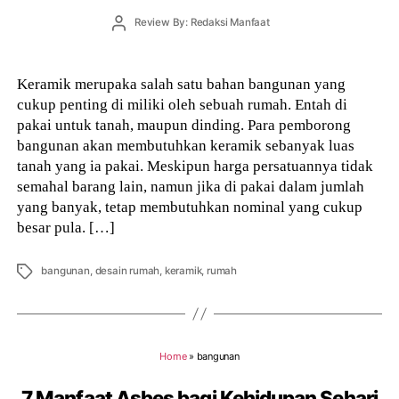
Post
Review By: Redaksi Manfaat
author
Keramik merupaka salah satu bahan bangunan yang
cukup penting di miliki oleh sebuah rumah. Entah di
pakai untuk tanah, maupun dinding. Para pemborong
bangunan akan membutuhkan keramik sebanyak luas
tanah yang ia pakai. Meskipun harga persatuannya tidak
semahal barang lain, namun jika di pakai dalam jumlah
yang banyak, tetap membutuhkan nominal yang cukup
besar pula. […]
Tags
bangunan
,
desain rumah
,
keramik
,
rumah
Home
»
bangunan
7 Manfaat Asbes bagi Kehidupan Sehari