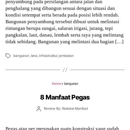
penyambung pada persilangan antara jalan dan
penghalang yang dibangun sesuai dengan situasi dan
kondisi setempat serta berada pada posisi lebih rendah.
Bangunan penyambung tersebut dibuat untuk melintasi
rintangan berupa sungai, saluran irigasi, jurang, tepi
pangkalan, laut, danau, lembah serta raya yang melintang
tidak sebidang. Bangunan yang melintasi dua bagian […]
Tags
bangunan
,
besi
,
infrastruktur
,
jembatan
Home
»
bangunan
8 Manfaat Pegas
Post
Review By: Redaksi Manfaat
author
Pegas atau per merupakan suatu konstruksi yang sudah