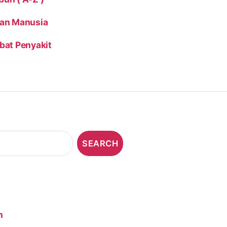
tan Manusia
bat Penyakit
n