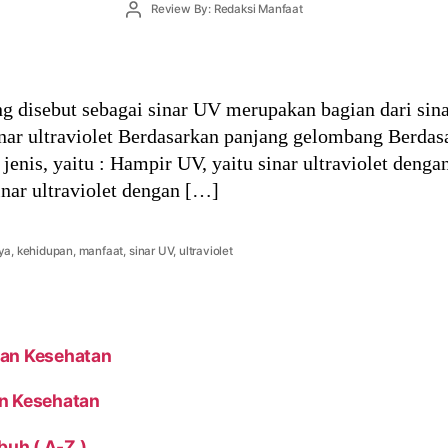
Post
Review By: Redaksi Manfaat
author
ing disebut sebagai sinar UV merupakan bagian dari sina
inar ultraviolet Berdasarkan panjang gelombang Berdas
 jenis, yaitu : Hampir UV, yaitu sinar ultraviolet deng
nar ultraviolet dengan […]
ya
,
kehidupan
,
manfaat
,
sinar UV
,
ultraviolet
dan Kesehatan
an Kesehatan
uh ( A-Z )