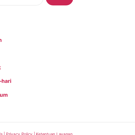
n
k
-hari
ium
s |
Privacy Policy |
Ketentuan Layanan