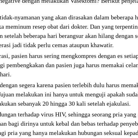
 negative dengan melakukan Vasektomi? Berikut penjel
etidak-nyamanan yang akan dirasakan dalam beberapa har
ka meminum resep obat dari dokter. Dan yang terpenting
 setelah beberapa hari berangsur akan hilang dengan se
erasi jadi tidak perlu cemas ataupun khawatir.
asi, pasien harus sering mengkompres dengan es setiap
ngi pembengkakan dan pasien juga harus memakai cela
hari.
if dengan segera karena pasien terlebih dulu harus m
Tujuan melakukan ini hanya untuk menguji apakah sudah
kukan sebanyak 20 hingga 30 kali setelah ejakulasi.
ungan terhadap virus HIV, sehingga seorang pria yang 
an bagi dirinya untuk kebal dan bebas terhadap penyeb
gi pria yang hanya melakukan hubungan seksual kepad