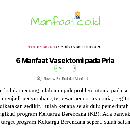
Manfaat.co.id
Home
»
Kesehatan
»
6 Manfaat Vasektomi pada Pria
6 Manfaat Vasektomi pada Pria
√ Verified
Post
Review By: Redaksi Manfaat
author
nduduk memang telah menjadi problem utama pada seb
g menjadi penyumbang terbesar penduduk dunia, begitu
dikatakan sedikit. Itulah kenapa sejak dulu pemerinta
gikuti program Keluarga Berencana (KB). Ada banyak p
target program Keluarga Berencana seperti salah sat