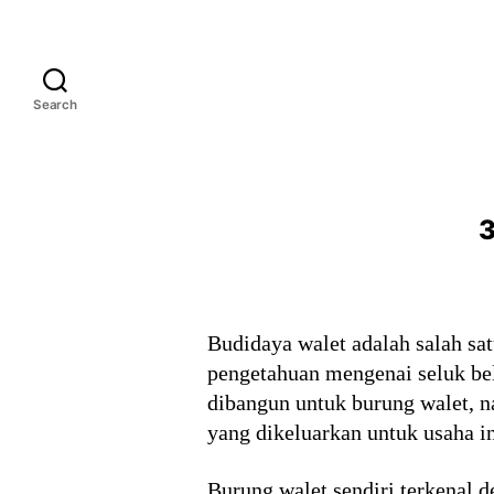
Search
3
Budidaya walet adalah salah sa
pengetahuan mengenai seluk bel
dibangun untuk burung walet, n
yang dikeluarkan untuk usaha in
Burung walet sendiri terkenal d