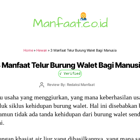
Manfaat.co.id
Home
»
Hewan
»
3 Manfaat Telur Burung Walet Bagi Manusia
 Manfaat Telur Burung Walet Bagi Manus
√ Verified
Post
Review By: Redaksi Manfaat
author
tu usaha yang menggiurkan, yang mana keberhasilan us
uk siklus kehidupan burung walet. Hal ini disebabka
amun tidak ada tanda kehidupan dari burung walet send
i.
engan khasiat air liur yang dihasilkannya, yang mana 