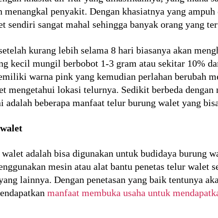
n menangkal penyakit. Dengan khasiatnya yang ampuh d
et sendiri sangat mahal sehingga banyak orang yang tert
etelah kurang lebih selama 8 hari biasanya akan mengh
g kecil mungil berbobot 1-3 gram atau sekitar 10% dar
emiliki warna pink yang kemudian perlahan berubah me
mengetahui lokasi telurnya. Sedikit berbeda dengan m
ni adalah beberapa manfaat telur burung walet yang bis
walet
r walet adalah bisa digunakan untuk budidaya burung w
nggunakan mesin atau alat bantu penetas telur walet s
 yang lainnya. Dengan penetasan yang baik tentunya a
 mendapatkan
manfaat membuka usaha untuk mendapatka