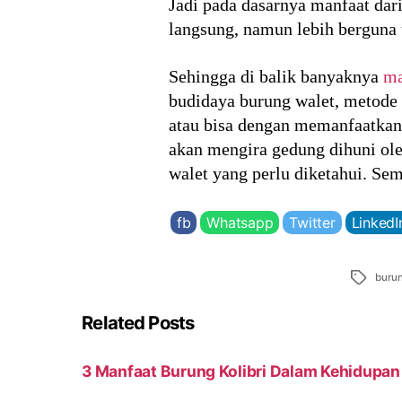
Jadi pada dasarnya manfaat dar
langsung, namun lebih berguna u
Sehingga di balik banyaknya
ma
budidaya burung walet, metode 
atau bisa dengan memanfaatkan
akan mengira gedung dihuni ol
walet yang perlu diketahui. Se
fb
Whatsapp
Twitter
LinkedI
Tags
buru
Related Posts
3 Manfaat Burung Kolibri Dalam Kehidupan 