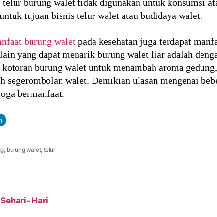
i telur burung walet tidak digunakan untuk konsumsi a
ntuk tujuan bisnis telur walet atau budidaya walet.
nfaat burung walet
pada kesehatan juga terdapat manfa
lain yang dapat menarik burung walet liar adalah deng
 kotoran burung walet untuk menambah aroma gedung, 
eh segerombolan walet. Demikian ulasan mengenai bebe
moga bermanfaat.
n
ng
,
burung walet
,
telur
Sehari- Hari