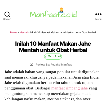
Search
Menu
Manfaat.co.id
Home
»
Herbal
»
Inilah 10 Manfaat Makan Jahe Mentah untuk Obat Herbal
Inilah 10 Manfaat Makan Jahe
Mentah untuk Obat Herbal
√ Verified
Post
Review By: Redaksi Manfaat
author
Jahe adalah bahan yang sangat popular untuk digunakan
saat memasak, khususnya pada makanan Asia atau India.
Jahe telah digunakan beribu-ribu tahun untuk tujuan
penggunaan obat. Berbagai
manfaat rimpang jahe
yang
menguntungkan mencakup meredakan gejala mual,
kehilangan nafsu makan,
motion sickness
, dan nyeri.