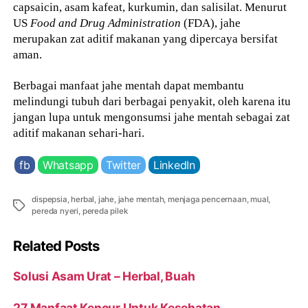
capsaicin, asam kafeat, kurkumin, dan salisilat. Menurut
US
Food and Drug Administration
(FDA), jahe
merupakan zat aditif makanan yang dipercaya bersifat
aman.
Berbagai manfaat jahe mentah dapat membantu
melindungi tubuh dari berbagai penyakit, oleh karena itu
jangan lupa untuk mengonsumsi jahe mentah sebagai zat
aditif makanan sehari-hari.
fb
Whatsapp
Twitter
LinkedIn
dispepsia
,
herbal
,
jahe
,
jahe mentah
,
menjaga pencernaan
,
mual
,
Tags
pereda nyeri
,
pereda pilek
Related Posts
Solusi Asam Urat – Herbal, Buah
27 Manfaat Kencur Untuk Kesehatan