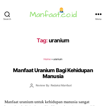
Search
Menu
Manfaat.co.id
Tag:
uranium
Home
»
uranium
Manfaat Uranium Bagi Kehidupan
Manusia
Post
Review By: Redaksi Manfaat
author
Manfaat uranium untuk kehidupan manusia sangat