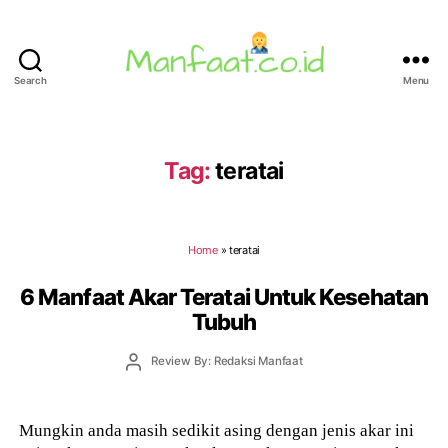
Search
Menu
Manfaat.co.id
Tag:
teratai
Home
»
teratai
6 Manfaat Akar Teratai Untuk Kesehatan
Tubuh
Post
Review By: Redaksi Manfaat
author
Mungkin anda masih sedikit asing dengan jenis akar ini