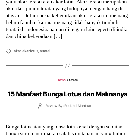
yaitu akar teratai atau akar lotus. Akar teratai merupakan
akar dari pohon teratai yang hidupnya mengambang di
atas air. Di Indonesia keberadaan akar teratai ini memang
belum familiar karena memang tidak banyak tumbuh
teratai di Indonesia. namun di negara lain seperti di india
dan china keberadaan […]
Tags
akar
,
akar lotus
,
teratai
Home
»
teratai
15 Manfaat Bunga Lotus dan Maknanya
Post
Review By: Redaksi Manfaat
author
Bunga lotus atau yang biasa kita kenal dengan sebutan
bunga seroja merupakan salah satu tanaman yang hidup