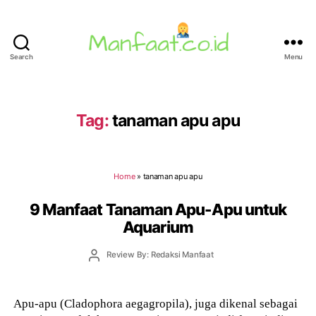
Search
Menu
Manfaat.co.id
Tag:
tanaman apu apu
Home
»
tanaman apu apu
9 Manfaat Tanaman Apu-Apu untuk
Aquarium
Post
Review By: Redaksi Manfaat
author
Apu-apu (Cladophora aegagropila), juga dikenal sebagai