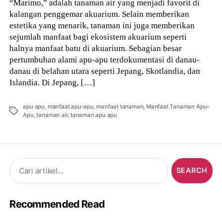
“Marimo,” adalah tanaman air yang menjadi favorit di
kalangan penggemar akuarium. Selain memberikan
estetika yang menarik, tanaman ini juga memberikan
sejumlah manfaat bagi ekosistem akuarium seperti
halnya manfaat batu di akuarium. Sebagian besar
pertumbuhan alami apu-apu terdokumentasi di danau-
danau di belahan utara seperti Jepang, Skotlandia, dan
Islandia. Di Jepang, […]
apu apu
,
manfaat apu-apu
,
manfaat tanaman
,
Manfaat Tanaman Apu-
Tags
Apu
,
tanaman air
,
tanaman apu apu
Search
for:
Recommended Read