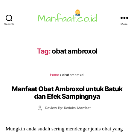
Search
Menu
Manfaat.co.id
Tag:
obat ambroxol
Home
»
obat ambroxol
Manfaat Obat Ambroxol untuk Batuk
dan Efek Sampingnya
Post
Review By: Redaksi Manfaat
author
Mungkin anda sudah sering mendengar jenis obat yang