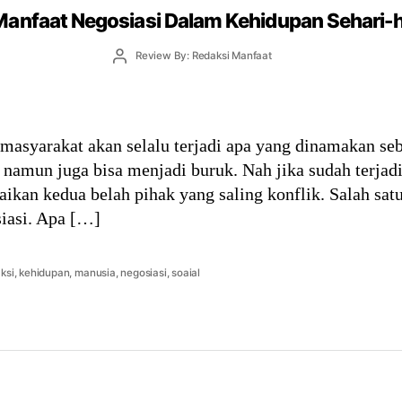
Manfaat Negosiasi Dalam Kehidupan Sehari-h
Post
Review By: Redaksi Manfaat
author
asyarakat akan selalu terjadi apa yang dinamakan sebag
k namun juga bisa menjadi buruk. Nah jika sudah terjad
kan kedua belah pihak yang saling konflik. Salah satu
iasi. Apa […]
aksi
,
kehidupan
,
manusia
,
negosiasi
,
soaial