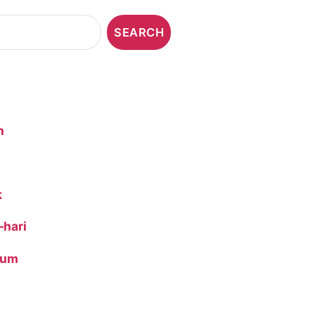
n
k
-hari
ium