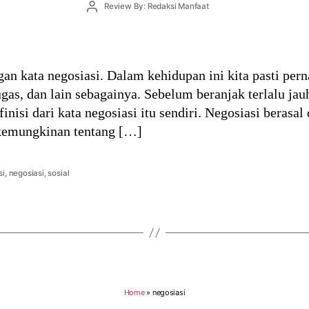
Post
Review By: Redaksi Manfaat
author
ngan kata negosiasi. Dalam kehidupan ini kita pasti p
ugas, dan lain sebagainya. Sebelum beranjak terlalu jau
finisi dari kata negosiasi itu sendiri. Negosiasi berasal
kemungkinan tentang […]
si
,
negosiasi
,
sosial
Home
»
negosiasi