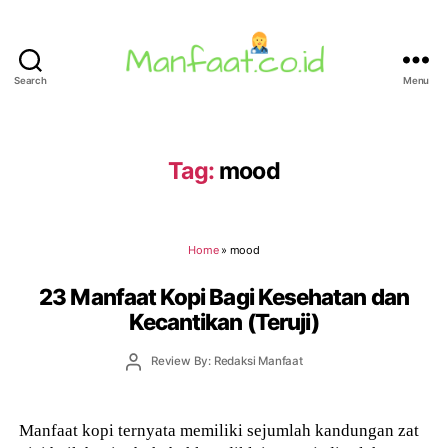
Search
Menu
Manfaat.co.id
Tag:
mood
Home
»
mood
23 Manfaat Kopi Bagi Kesehatan dan
Kecantikan (Teruji)
Post
Review By: Redaksi Manfaat
author
Manfaat kopi ternyata memiliki sejumlah kandungan zat