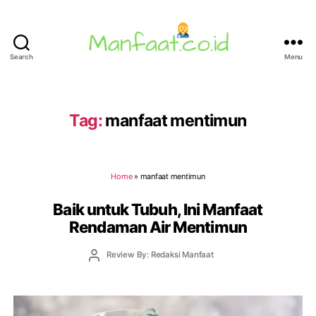
Search
Menu
Manfaat.co.id
Tag:
manfaat mentimun
Home
»
manfaat mentimun
Baik untuk Tubuh, Ini Manfaat
Rendaman Air Mentimun
Post
Review By: Redaksi Manfaat
author