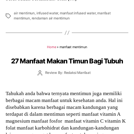
air mentimun
,
infused water
,
manfaat infused water
,
manfaat
Tags
mentimun
,
rendaman air mentimun
Home
»
manfaat mentimun
27 Manfaat Makan Timun Bagi Tubuh
Post
Review By: Redaksi Manfaat
author
Tahukah anda bahwa ternyata mentimun juga memiliki
berbagai macam manfaat untuk kesehatan anda. Hal ini
disebabkan karena berbagai macam kandungan yang
terdapat di dalam mentimun seperti manfaat vitamin A
magnesium manfaat fosfor manfaat vitamin C vitamin K
folat manfaat karbohidrat dan kandungan-kandungan