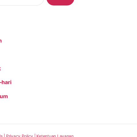
n
k
-hari
ium
s |
Privacy Policy |
Ketentuan Layanan