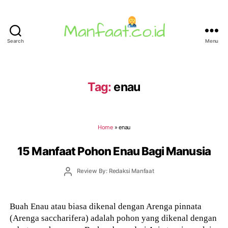
Search
Menu
Manfaat.co.id
Tag:
enau
Home
»
enau
15 Manfaat Pohon Enau Bagi Manusia
Post
Review By: Redaksi Manfaat
author
Buah Enau atau biasa dikenal dengan Arenga pinnata
(Arenga saccharifera) adalah pohon yang dikenal dengan