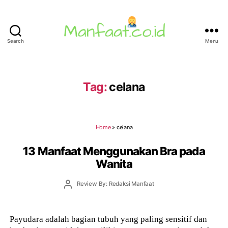
Search
Menu
Manfaat.co.id
Tag:
celana
Home
»
celana
13 Manfaat Menggunakan Bra pada
Wanita
Post
Review By: Redaksi Manfaat
author
Payudara adalah bagian tubuh yang paling sensitif dan