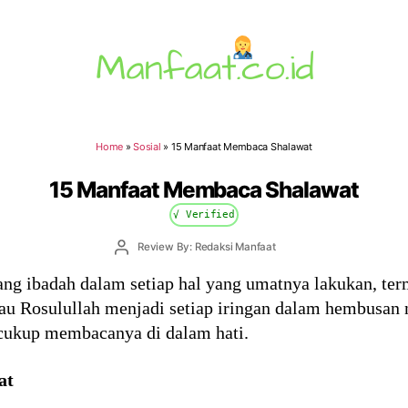
Manfaat.co.id
Home
»
Sosial
»
15 Manfaat Membaca Shalawat
15 Manfaat Membaca Shalawat
√ Verified
Post
Review By: Redaksi Manfaat
author
g ibadah dalam setiap hal yang umatnya lakukan, te
tau Rosulullah menjadi setiap iringan dalam hembusan 
cukup membacanya di dalam hati.
at