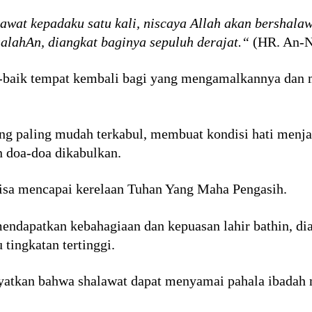
awat kepadaku satu kali, niscaya Allah akan bershalaw
salahAn, diangkat baginya sepuluh derajat.“
(HR. An-N
k-baik tempat kembali bagi yang mengamalkannya dan
g paling mudah terkabul, membuat kondisi hati menjad
n doa-doa dikabulkan.
bisa mencapai kerelaan Tuhan Yang Maha Pengasih.
endapatkan kebahagiaan dan kepuasan lahir bathin, di
ingkatan tertinggi.
ayatkan bahwa shalawat dapat menyamai pahala ibada