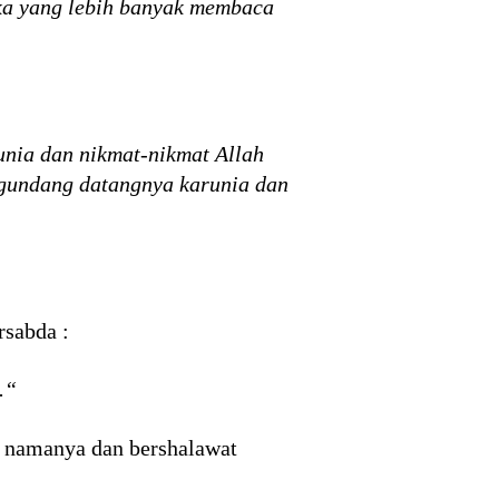
ka yang lebih banyak membaca
nia dan nikmat-nikmat Allah
ngundang datangnya karunia dan
rsabda :
.“
t namanya dan bershalawat