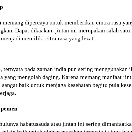
ap
 memang dipercaya untuk memberikan cintra rasa yang
kan. Dapat dikaakan, jintan ini merupakan salah sat
menjadi memiliki citra rasa yang lezat.
, ternyata pada zaman india pun sering menggunakan j
ka yang mengolah daging. Karena memang manfaat jint
i sangat baik untuk menjaga kesehatan begitu pula kes
erjaga.
i pemen
ahulunya habatusauda atau jintan ini sering dimanfaat
selain baik untuk olahan masakan ternyata ia juga b