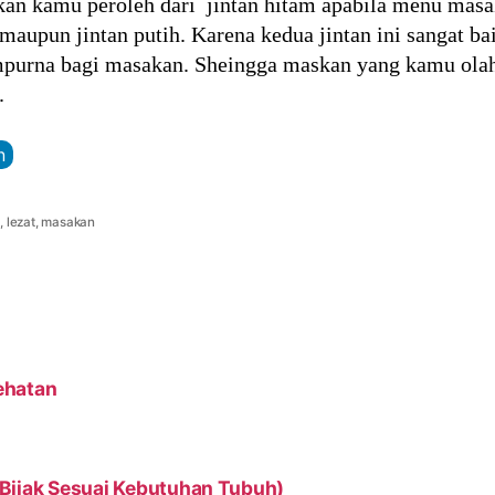
akan kamu peroleh dari jintan hitam apabila menu ma
 maupun jintan putih. Karena kedua jintan ini sangat b
mpurna bagi masakan. Sheingga maskan yang kamu ola
.
n
n
,
lezat
,
masakan
ehatan
Bijak Sesuai Kebutuhan Tubuh)