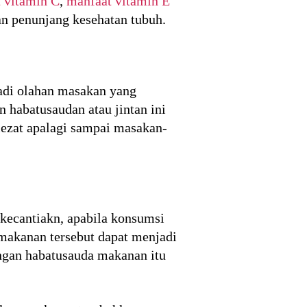
 vitamin C
,
manfaat vitamin E
an penunjang kesehatan tubuh.
adi olahan masakan yang
 habatusaudan atau jintan ini
lezat apalagi sampai masakan-
 kecantiakn, apabila konsumsi
makanan tersebut dapat menjadi
engan habatusauda makanan itu