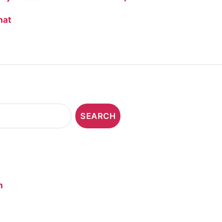
hat
n