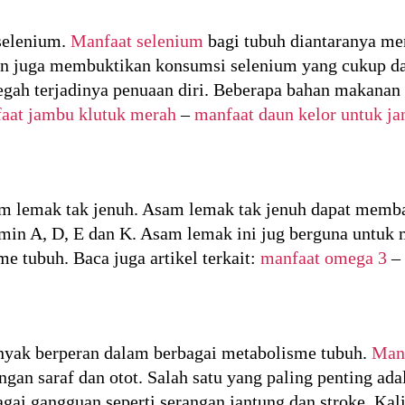
selenium.
Manfaat selenium
bagi tubuh diantaranya me
ian juga membuktikan konsumsi selenium yang cukup da
cegah terjadinya penuaan diri. Beberapa bahan makana
aat jambu klutuk merah
–
manfaat daun kelor untuk ja
am lemak tak jenuh. Asam lemak tak jenuh dapat memb
tamin A, D, E dan K. Asam lemak ini jug berguna untu
 tubuh. Baca juga artikel terkait:
manfaat omega 3
–
nyak berperan dalam berbagai metabolisme tubuh.
Man
ngan saraf dan otot. Salah satu yang paling penting ad
gai gangguan seperti serangan jantung dan stroke. Kal