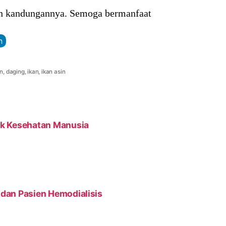
an kandungannya. Semoga bermanfaat
n
an
,
daging
,
ikan
,
ikan asin
tuk Kesehatan Manusia
 dan Pasien Hemodialisis