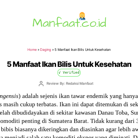
Manfaat.co.id
Home
»
Daging
»
5 Manfaat Ikan Bilis Untuk Kesehatan
5 Manfaat Ikan Bilis Untuk Kesehatan
√ Verified
Post
Review By: Redaksi Manfaat
author
ngensis
) adalah sejenis ikan tawar endemik yang hanya
s masih cukup terbatas. Ikan ini dapat ditemukan di se
telah dibudidayakan di sekitar kawasan Danau Toba, S
omoditi penting di Sumatera Barat. Tidak kurang dari 3
 bibis biasanya dikeringkan dan diasinkan agar lebih 
 menjadi salah satu komoditi ekspor yang diminati. D