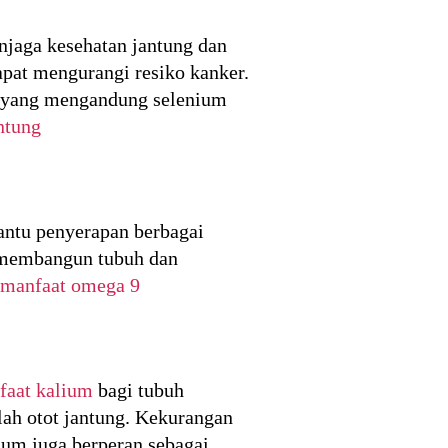
njaga kesehatan jantung dan
pat mengurangi resiko kanker.
n yang mengandung selenium
ntung
antu penyerapan berbagai
k membangun tubuh dan
manfaat omega 9
faat kalium
bagi tubuh
alah otot jantung. Kekurangan
ium juga berperan sebagai